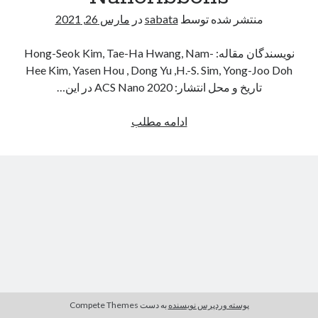
مارس 2021
(7)
منتشر شده توسط
sabata
در
مارس 26, 2021
فوریه 2021
(1)
دسامبر 2020
(2)
نویسندگان مقاله: Hong-Seok Kim, Tae-Ha Hwang, Nam-
نوامبر 2020
(4)
Hee Kim, Yasen Hou , Dong Yu ,H.-S. Sim, Yong-Joo Doh
اکتبر 2020
(1)
تاریخ و محل انتشار: ACS Nano 2020 در این…
آگوست 2020
(1)
ژوئن 2020
(1)
ادامه مطلب
A
می 2020
(1)
d
آوریل 2020
(4)
j
مارس 2020
(10)
u
آگوست 2019
(1)
s
t
a
b
l
e
Q
پوسته وردپرس نویسنده
به دست Compete Themes
u