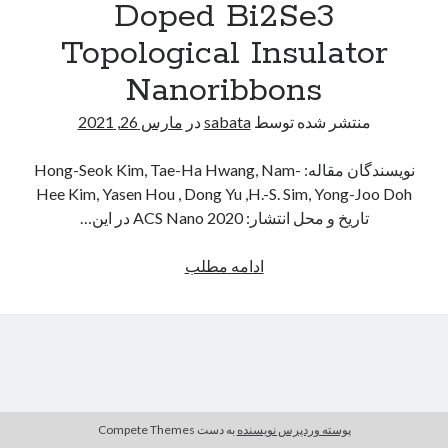
Doped Bi2Se3
مارس 2021
(7)
Topological Insulator
فوریه 2021
(1)
دسامبر 2020
(2)
Nanoribbons
نوامبر 2020
(4)
اکتبر 2020
(1)
منتشر شده توسط
sabata
در
مارس 26, 2021
آگوست 2020
(1)
ژوئن 2020
(1)
نویسندگان مقاله: Hong-Seok Kim, Tae-Ha Hwang, Nam-
می 2020
(1)
Hee Kim, Yasen Hou , Dong Yu ,H.-S. Sim, Yong-Joo Doh
آوریل 2020
(4)
تاریخ و محل انتشار: ACS Nano 2020 در این…
مارس 2020
(10)
آگوست 2019
(1)
ادامه مطلب
A
d
j
u
s
t
a
پوسته وردپرس نویسنده
به دست Compete Themes
b